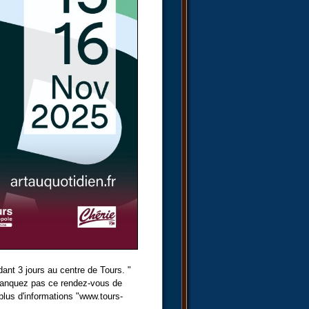
ant 3 jours au centre de Tours. "
 manquez pas ce rendez-vous de
 plus d'informations "www.tours-