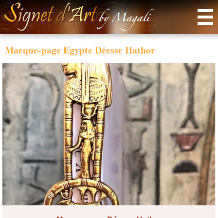
Menu
Marque-page Egypte Déesse Hathor